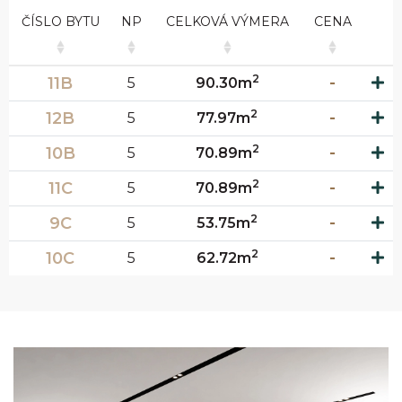
ČÍSLO BYTU
NP
CELKOVÁ VÝMERA
CENA
2
11B
5
90.30m
-
2
12B
5
77.97m
-
2
10B
5
70.89m
-
2
11C
5
70.89m
-
2
9C
5
53.75m
-
2
10C
5
62.72m
-