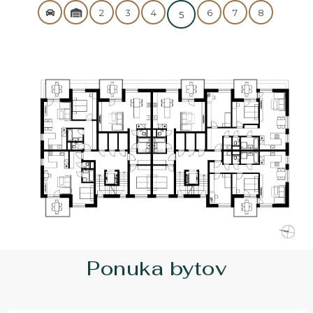
2
3
4
6
7
8
5
KONTAKT
360° VIRTUÁLNE PREHLIADKY
Zavolajte nám
0911 719 199
Ponuka bytov