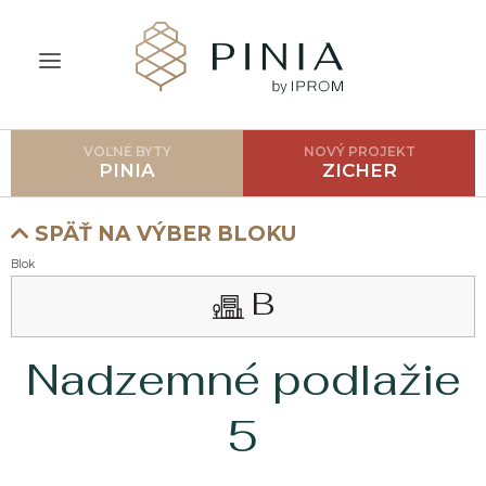
VOĽNÉ BYTY
NOVÝ PROJEKT
ÚVOD
PINIA
ZICHER
O PROJEKTE
SPÄŤ NA VÝBER BLOKU
CENNÍK
Blok
B
LOKALITA
GALÉRIA
Nadzemné podlažie
AKO POSTUPOVAŤ?
5
FAQ
BLOG