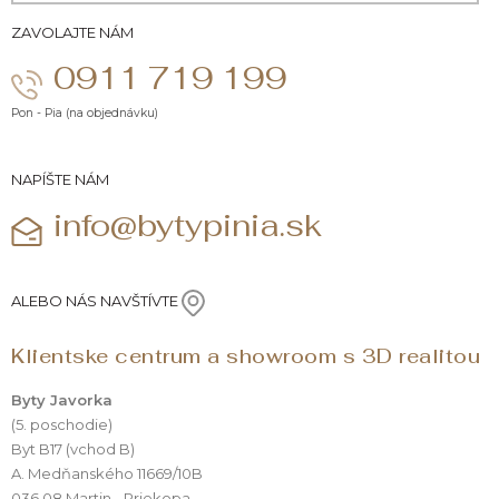
ZAVOLAJTE NÁM
0911 719 199
Pon - Pia (na objednávku)
NAPÍŠTE NÁM
info@bytypinia.sk
ALEBO NÁS NAVŠTÍVTE
Klientske centrum a showroom s 3D realitou
Byty Javorka
(5. poschodie)
Byt B17 (vchod B)
A. Medňanského 11669/10B
036 08 Martin - Priekopa