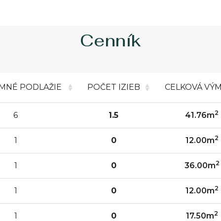
Cenník
MNÉ PODLAŽIE
POČET IZIEB
CELKOVÁ VÝ
2
6
1.5
41.76m
2
1
0
12.00m
2
1
0
36.00m
2
1
0
12.00m
2
1
0
17.50m