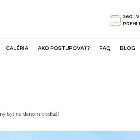
360° 
PREHL
GALÉRIA
AKO POSTUPOVAŤ?
FAQ
BLOG
pný byt na danom podlaží.