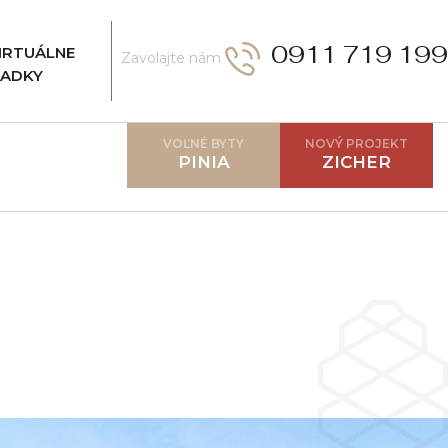
0911 719 199
VIRTUÁLNE
Zavolajte nám
IADKY
VOĽNÉ BYTY
NOVÝ PROJEKT
PINIA
ZICHER