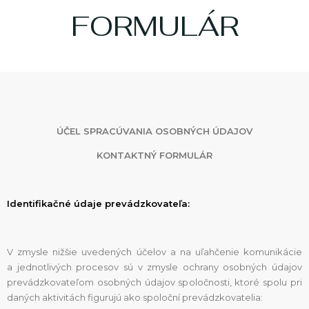
FORMULÁR
KONTAKT
360° VIRTUÁLNE PREHLIADKY
ÚČEL SPRACÚVANIA OSOBNÝCH ÚDAJOV
KONTAKTNÝ FORMULÁR
Zavolajte nám
0911 719 199
Identifikačné údaje prevádzkovateľa:
V zmysle nižšie uvedených účelov a na uľahčenie komunikácie
a jednotlivých procesov sú v zmysle ochrany osobných údajov
prevádzkovateľom osobných údajov spoločnosti, ktoré spolu pri
daných aktivitách figurujú ako spoloční prevádzkovatelia: