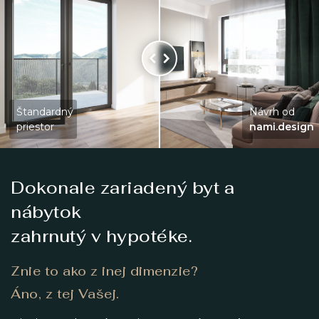
Štandardný
Návrh od
priestor
nami.design
Dokonale zariadený byt a
nábytok
zahrnutý v hypotéke.
Znie to ako z inej dimenzie?
Áno, z tej Vašej.