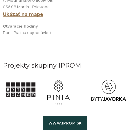
A. Medňanského 11669/10B
036 08 Martin - Priekopa
Ukázať na mape
Otváracie hodiny
Pon - Pia (na objednávku)
Projekty skupiny IPROM
WWW.IPROM.SK