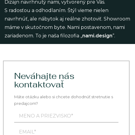
Dizajn navrhnutý nami, vytvorený pre Vás.
S radosťou a odhodlaním. Štýl vieme nielen
navrhnúť, ale nábytok aj reálne zhotoviť. Showroom
máme v skutočnom byte. Nami postavenom, nami
zariadenom. To je naša filozofia „
nami.design
“.
Neváhajte nás
kontaktovať
Máte otázku alebo si chcete dohodnúť stretnutie s
predajcom?