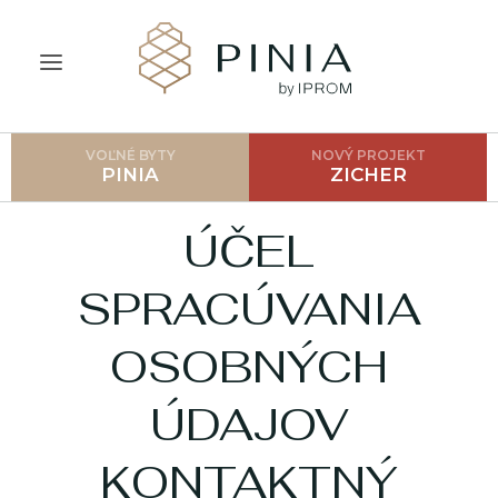
VOĽNÉ BYTY
NOVÝ PROJEKT
ÚVOD
PINIA
ZICHER
O PROJEKTE
ÚČEL
CENNÍK
SPRACÚVANIA
LOKALITA
OSOBNÝCH
GALÉRIA
AKO POSTUPOVAŤ?
ÚDAJOV
FAQ
KONTAKTNÝ
BLOG