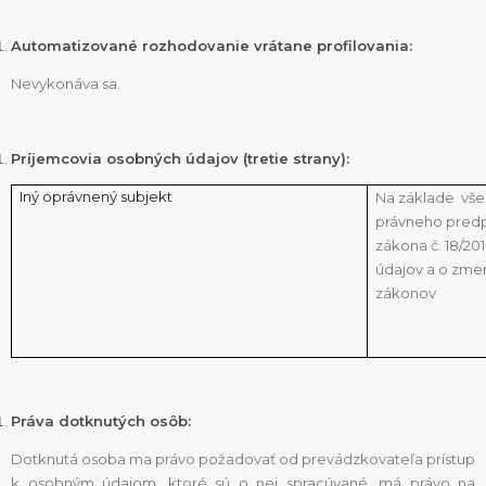
Automatizované rozhodovanie vrátane profilovania:
Nevykonáva sa.
Príjemcovia osobných údajov (tretie strany):
Iný oprávnený subjekt
Na základe vš
právneho predpis
zákona č. 18/20
údajov a o zme
zákonov
Práva dotknutých osôb:
Dotknutá osoba ma právo požadovať od prevádzkovateľa prístup
k osobným údajom, ktoré sú o nej spracúvané, má právo na