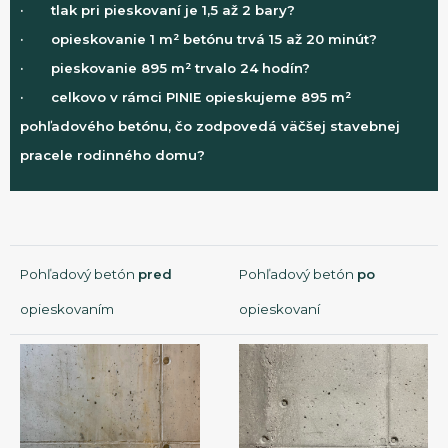
· tlak pri pieskovaní je 1,5 až 2 bary?
· opieskovanie 1 m² betónu trvá 15 až 20 minút?
· pieskovanie 895 m² trvalo 24 hodín?
· celkovo v rámci PINIE opieskujeme 895 m²
pohľadového betónu, čo zodpovedá väčšej stavebnej
pracele rodinného domu?
Pohľadový betón
pred
Pohľadový betón
po
opieskovaním
opieskovaní