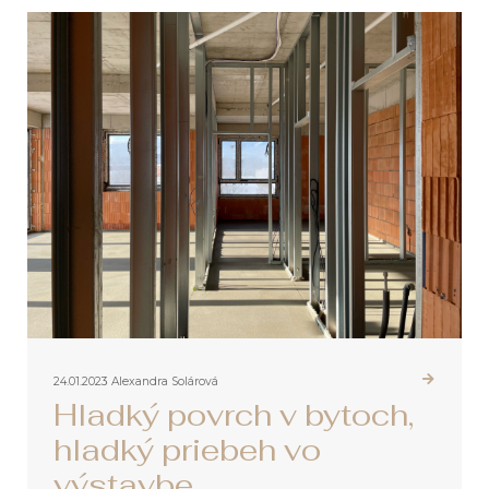
24.01.2023
Alexandra Solárová
Hladký povrch v bytoch,
hladký priebeh vo
výstavbe