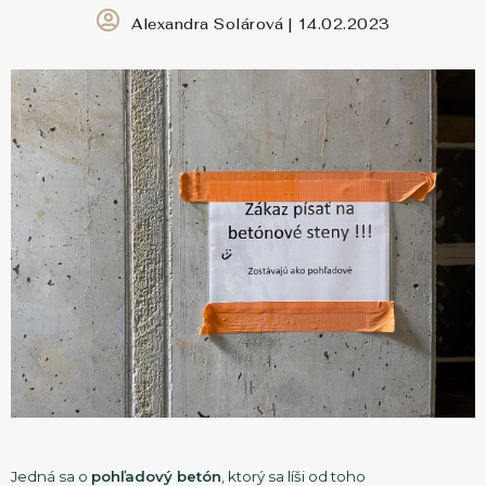
Alexandra Solárová | 14.02.2023
KONTAKT
360° VIRTUÁLNE PREHLIADKY
Zavolajte nám
0911 719 199
Jedná sa o
pohľadový betón
, ktorý sa líši od toho