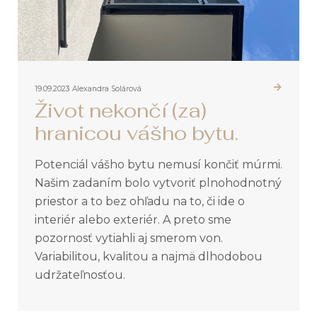
19.09.2023
Alexandra Solárová
Život nekončí (za)
hranicou vášho bytu.
Potenciál vášho bytu nemusí končiť múrmi.
Našim zadaním bolo vytvoriť plnohodnotný
priestor a to bez ohľadu na to, či ide o
interiér alebo exteriér. A preto sme
pozornosť vytiahli aj smerom von.
Variabilitou, kvalitou a najmä dlhodobou
udržateľnosťou.