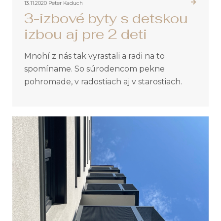
13.11.2020
Peter Kaduch
3-izbové byty s detskou
izbou aj pre 2 deti
Mnohí z nás tak vyrastali a radi na to
spomíname. So súrodencom pekne
pohromade, v radostiach aj v starostiach.