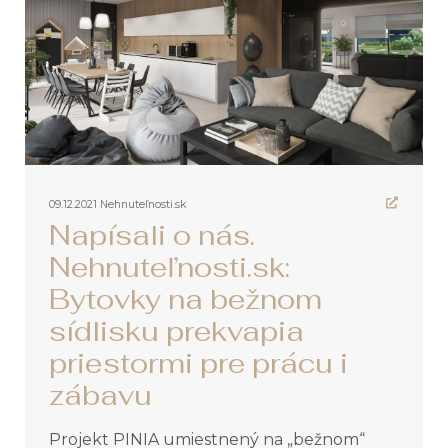
09.12.2021
Nehnuteľnosti.sk
Napísali o nás.
Nehnuteľnosti.sk:
Bytovky na bežnom
sídlisku prekvapia
priestormi pre prácu i
zábavu
Projekt PINIA umiestnený na „bežnom“