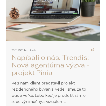
20.01.2023
trendis.sk
Napísali o nás. Trendis:
Nová agentúrna výzva -
projekt Pinia
Keď nám klient predstavil projekt
rezidenčného bývania, vedeli sme, že to
bude veľké. Lebo keď je produkt sám o
sebe výnimočný, s vizuálom a