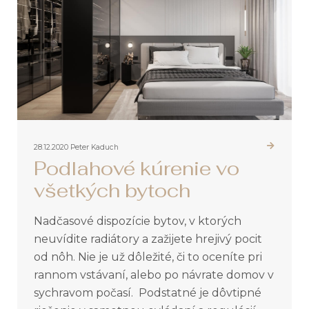
28.12.2020
Peter Kaduch
Podlahové kúrenie vo
všetkých bytoch
Nadčasové dispozície bytov, v ktorých
neuvídite radiátory a zažijete hrejivý pocit
od nôh. Nie je už dôležité, či to oceníte pri
rannom vstávaní, alebo po návrate domov v
sychravom počasí. Podstatné je dôvtipné