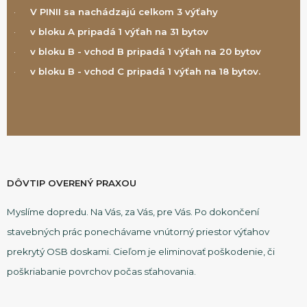
·
V PINII sa nachádzajú celkom 3 výťahy
·
v bloku A pripadá 1 výťah na 31 bytov
·
v bloku B - vchod B pripadá 1 výťah na 20 bytov
·
v bloku B - vchod C pripadá 1 výťah na 18 bytov.
DÔVTIP OVERENÝ PRAXOU
Myslíme dopredu. Na Vás, za Vás, pre Vás. Po dokončení
stavebných prác ponechávame vnútorný priestor výťahov
prekrytý OSB doskami. Cieľom je eliminovať poškodenie, či
poškriabanie povrchov počas sťahovania.