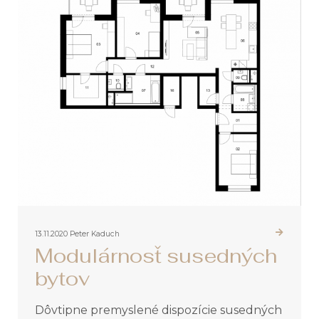
13.11.2020
Peter Kaduch
Modulárnosť susedných
bytov
Dôvtipne premyslené dispozície susedných