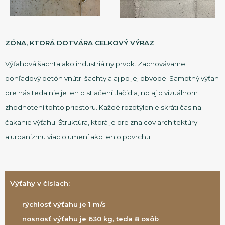
ZÓNA, KTORÁ DOTVÁRA CELKOVÝ VÝRAZ
Výťahová šachta ako industriálny prvok. Zachovávame
pohľadový betón vnútri šachty a aj po jej obvode. Samotný výťah
pre nás teda nie je len o stlačení tlačidla, no aj o vizuálnom
zhodnotení tohto priestoru. Každé rozptýlenie skráti čas na
čakanie výťahu. Štruktúra, ktorá je pre znalcov architektúry
a urbanizmu viac o umení ako len o povrchu.
Výťahy v číslach:
·
rýchlosť výťahu je 1 m/s
·
nosnosť výťahu je 630 kg, teda 8 osôb