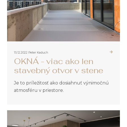
15.12.2022
Peter Kaduch
OKNÁ - viac ako len
stavebný otvor v stene
Je to príležitosť ako dosiahnuť výnimočnú
atmosféru v priestore.