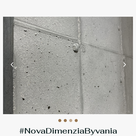
#NovaDimenziaByvania