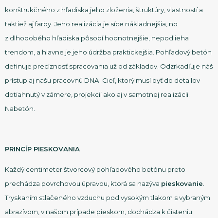
konštrukčného z hľadiska jeho zloženia, štruktúry, vlastností a
taktiež aj farby. Jeho realizácia je síce nákladnejšia, no
z dlhodobého hľadiska pôsobí hodnotnejšie, nepodlieha
trendom, a hlavne je jeho údržba praktickejšia. Pohľadový betón
definuje precíznosť spracovania už od základov. Odzrkadľuje náš
prístup aj našu pracovnú DNA. Cieľ, ktorý musí byť do detailov
dotiahnutý v zámere, projekcii ako aj v samotnej realizácii.
Nabetón.
PRINCÍP PIESKOVANIA
Každý centimeter štvorcový pohľadového betónu preto
prechádza povrchovou úpravou, ktorá sa nazýva
pieskovanie
.
Tryskaním stlačeného vzduchu pod vysokým tlakom s vybraným
abrazívom, v našom prípade pieskom, dochádza k čisteniu