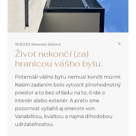
19.09.2023
Alexandra Solárová
Život nekončí (za)
hranicou vášho bytu.
Potenciál vášho bytu nemusí končiť múrmi.
Našim zadaním bolo vytvoriť plnohodnotný
priestor a to bez ohľadu na to, či ide o
interiér alebo exteriér. A preto sme
pozornosť vytiahli aj smerom von.
Variabilitou, kvalitou a najmä dlhodobou
udržateľnosťou.