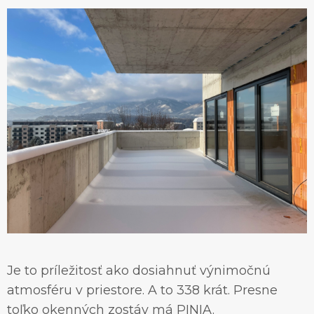
KONTAKT
360° VIRTUÁLNE PREHLIADKY
Zavolajte nám
0911 719 199
Je to príležitosť ako dosiahnuť výnimočnú
atmosféru v priestore. A to 338 krát. Presne
toľko okenných zostáv má PINIA.