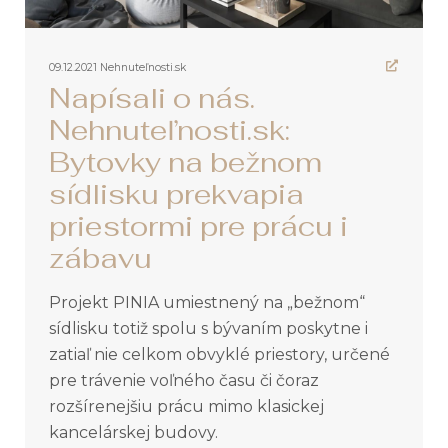
09.12.2021
Nehnuteľnosti.sk
Napísali o nás.
Nehnuteľnosti.sk:
Bytovky na bežnom
sídlisku prekvapia
priestormi pre prácu i
zábavu
Projekt PINIA umiestnený na „bežnom“
sídlisku totiž spolu s bývaním poskytne i
zatiaľ nie celkom obvyklé priestory, určené
pre trávenie voľného času či čoraz
rozšírenejšiu prácu mimo klasickej
kancelárskej budovy.