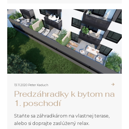
13.11.2020
Peter Kaduch
Predzáhradky k bytom na
1. poschodí
Staňte sa záhradkárom na vlastnej terase,
alebo si doprajte zaslúžený relax.