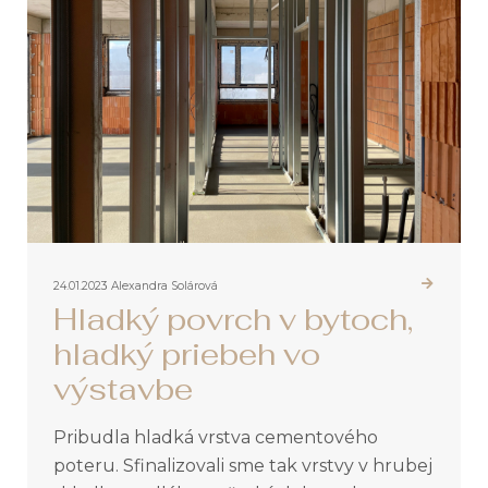
24.01.2023
Alexandra Solárová
Hladký povrch v bytoch,
hladký priebeh vo
výstavbe
Pribudla hladká vrstva cementového
poteru. Sfinalizovali sme tak vrstvy v hrubej