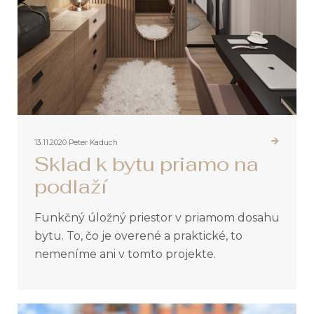
13.11.2020
Peter Kaduch
Sklad k bytu priamo na
podlaží
Funkčný úložný priestor v priamom dosahu
bytu. To, čo je overené a praktické, to
nemeníme ani v tomto projekte.