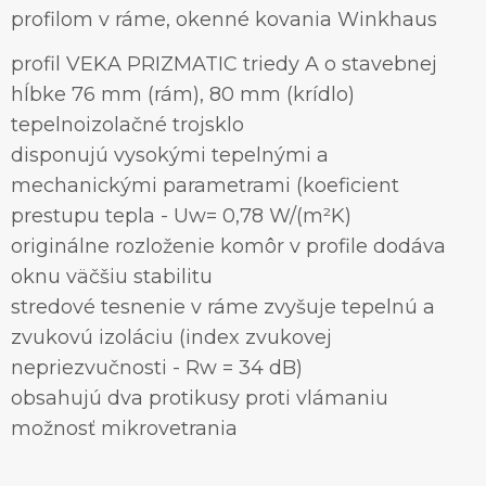
profilom v ráme, okenné kovania Winkhaus
profil VEKA PRIZMATIC triedy A o stavebnej
hĺbke 76 mm (rám), 80 mm (krídlo)
tepelnoizolačné trojsklo
disponujú vysokými tepelnými a
mechanickými parametrami (koeficient
prestupu tepla - Uw= 0,78 W/(m²K)
originálne rozloženie komôr v profile dodáva
oknu väčšiu stabilitu
stredové tesnenie v ráme zvyšuje tepelnú a
zvukovú izoláciu (index zvukovej
nepriezvučnosti - Rw = 34 dB)
obsahujú dva protikusy proti vlámaniu
možnosť mikrovetrania