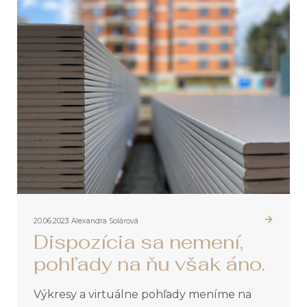
20.06.2023
Alexandra Solárová
Dispozícia sa nemení,
pohľady na ňu však áno.
Výkresy a virtuálne pohľady meníme na