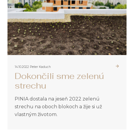
14.10.2022
Peter Kaduch
Dokončili sme zelenú
strechu
PINIA dostala na jeseň 2022 zelenú
strechu na oboch blokoch a žije si už
vlastným životom.