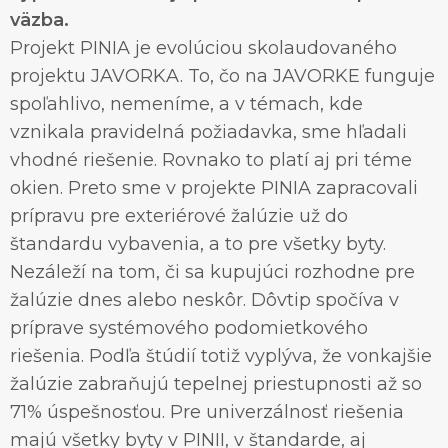
väzba.
Projekt PINIA je evolúciou skolaudovaného
projektu JAVORKA. To, čo na JAVORKE funguje
spoľahlivo, nemeníme, a v témach, kde
vznikala pravidelná požiadavka, sme hľadali
vhodné riešenie. Rovnako to platí aj pri téme
okien. Preto sme v projekte PINIA zapracovali
prípravu pre exteriérové žalúzie už do
štandardu vybavenia, a to pre všetky byty.
Nezáleží na tom, či sa kupujúci rozhodne pre
žalúzie dnes alebo neskôr. Dôvtip spočíva v
príprave systémového podomietkového
riešenia. Podľa štúdií totiž vyplýva, že vonkajšie
žalúzie zabraňujú tepelnej priestupnosti až so
71% úspešnosťou. Pre univerzálnosť riešenia
majú všetky byty v PINII, v štandarde, aj