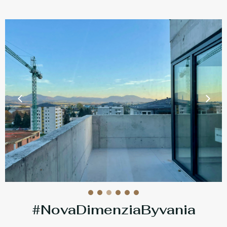
#NovaDimenziaByvania