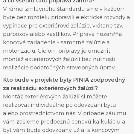
a čo všetko táto príprava zahŕňa?
V rámci zmluvného štandardu sme v každom
byte bez rozdielu pripravili elektrické rozvody a
vypínače pre exteriérové žalúzie, vrátane tzv.
purboxov alebo kastlíkov. Príprava nezahŕňa
koncové zariadenie - samotné žalúzie a
motorizáciu. Cieľom prípravy je umožniť
montáž exteriérových žalúzií bez nutnosti
realizácie dodatočných stavebných úprav.
Kto bude v projekte byty PINIA zodpovedný
za realizáciu exteriérových žalúzií?
Montáž exteriérových žalúzií si môžete
realizovať individuálne po odovzdaní bytu
alebo prostredníctvom nás. V prípade záujmu
vám zašleme predbežnú cenovú kalkuláciu a
byt vám bude odovzdaný už aj s koncovým