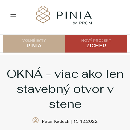
VOĽNÉ BYTY
NOVÝ PROJEKT
ÚVOD
PINIA
ZICHER
O PROJEKTE
CENNÍK
OKNÁ - viac ako len
LOKALITA
stavebný otvor v
GALÉRIA
stene
AKO POSTUPOVAŤ?
FAQ
Peter Kaduch | 15.12.2022
BLOG