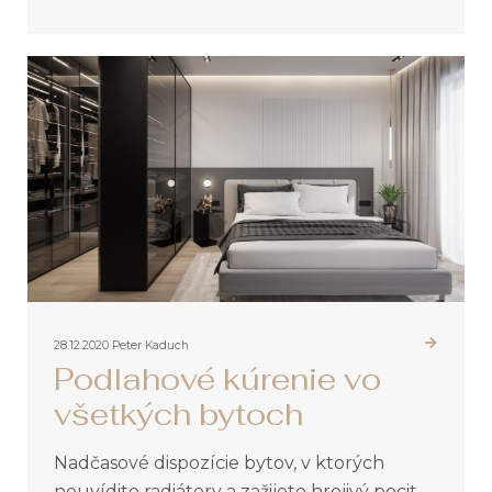
28.12.2020
Peter Kaduch
Podlahové kúrenie vo
všetkých bytoch
Nadčasové dispozície bytov, v ktorých
neuvídite radiátory a zažijete hrejivý pocit