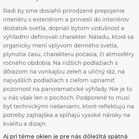
Radi by sme dosiahli prirodzené prepojenie
interiéru s exteriérom a priniesli do interiérov
dostatok svetla, dopriali bytom vzdušnosť a
výhľadmi definovali charakter. Náladu, ktorá sa
organicky mení vplyvom denného svetla,
plynutia času, charakteru počasia, či atmosféry
ročného obdobia. Na nižších podlažiach s
dôrazom na vonkajšiu zeleň a uličný ráz, na
najvyšších podlažiach s cieľom upriamiť
pozornosť na panoramatické výhľady. Nie je to
u nás však len o pocitoch. Podporené to musí
byť technickými riešeniami, ktoré reflektujú na
potreby zajtrajška a spĺňajú vysoké nároky na
kvalitu a dizajn.
Aj pri téme okien je pre nás dôležitá spätná