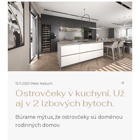
13.11.2020
Peter Kaduch
Ostrovčeky v kuchyni. Už
aj v 2 izbových bytoch.
Búrame mýtus, že ostrovčeky sú doménou
rodinných domov.