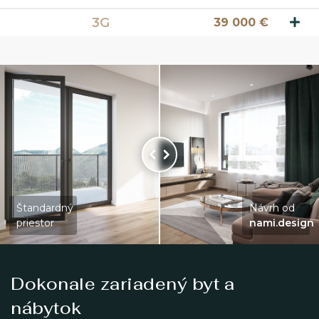
3G
39 000 €
KONTAKT
360° VIRTUÁLNE PREHLIADKY
Zavolajte nám
0911 719 199
Štandardný
Návrh od
priestor
nami.design
Dokonale zariadený byt a
nábytok