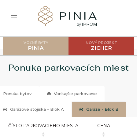
VOĽNÉ BYTY
NOVÝ PROJEKT
ÚVOD
PINIA
ZICHER
O PROJEKTE
Ponuka parkovacích miest
CENNÍK
LOKALITA
Ponuka bytov
Vonkajšie parkovanie
GALÉRIA
AKO POSTUPOVAŤ?
Garážové stojiská - Blok A
Garáže - Blok B
FAQ
ČÍSLO PARKOVACIEHO MIESTA
CENA
BLOG