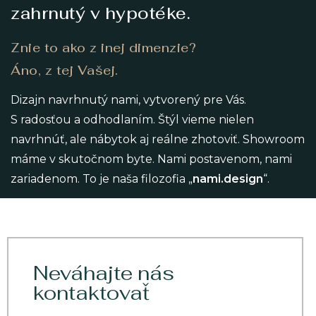
zahrnutý v hypotéke.
Znie to ako z inej dimenzie?
Áno, z tej Vašej.
Dizajn navrhnutý nami, vytvorený pre Vás.
S radosťou a odhodlaním. Štýl vieme nielen
navrhnúť, ale nábytok aj reálne zhotoviť. Showroom
máme v skutočnom byte. Nami postavenom, nami
zariadenom. To je naša filozofia „
nami.design
“.
Neváhajte nás
kontaktovať